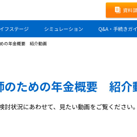
資料
イフ
ステージ
シミュレ
ーション
Q&A
・
手続きガ
めの年金概要 紹介動画
師のための年金概要
紹介
検討状況にあわせて、見たい動画をご覧ください