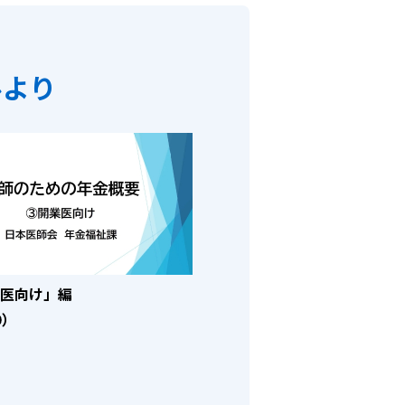
）
ル
より
開業医向け」編
）